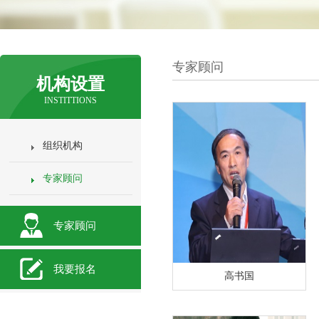
专家顾问
机构设置
INSTITTIONS
组织机构
专家顾问
专家顾问
我要报名
高书国