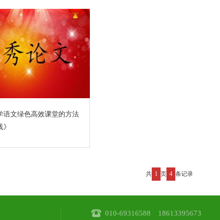
学语文绿色高效课堂的方法
践》
共
1
页
4
条记录
010-69316588
18613395673