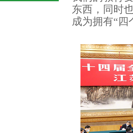
东西，同时
成为拥有“四