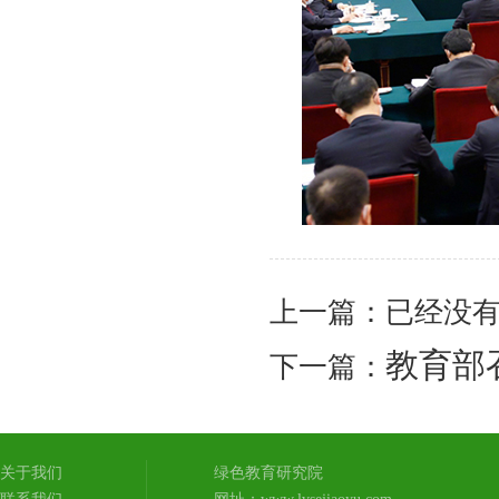
上一篇：已经没
教育部
下一篇：
关于我们
绿色教育研究院