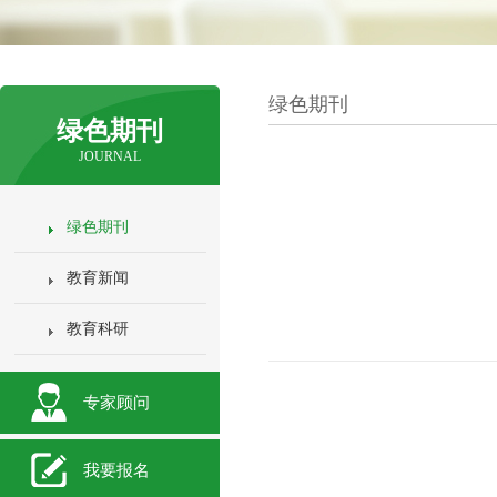
绿色期刊
绿色期刊
JOURNAL
绿色期刊
教育新闻
教育科研
专家顾问
我要报名