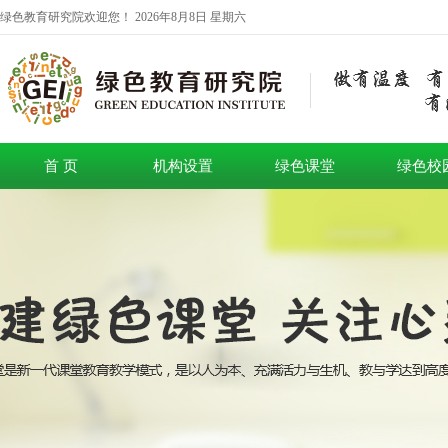
绿色教育研究院欢迎您！
2026年8月8日 星期六
首 页
机构设置
绿色课堂
绿色校